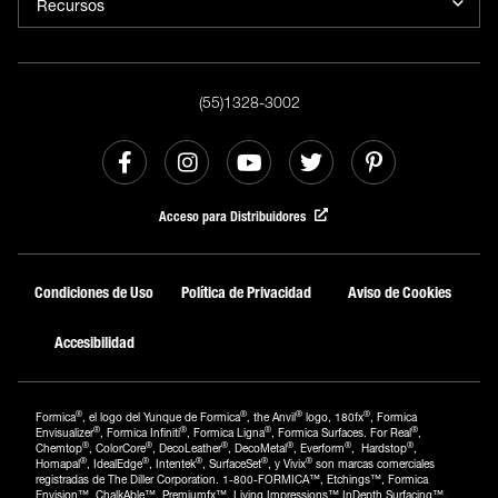
Recursos
(55)1328-3002
Acceso para Distribuidores
Condiciones de Uso
Política de Privacidad
Aviso de Cookies
Accesibilidad
®
®
®
®
Formica
, el logo del Yunque de Formica
, the Anvil
logo, 180fx
, Formica
®
®
®
®
Envisualizer
, Formica Infiniti
, Formica Ligna
, Formica Surfaces. For Real
,
®
®
®
®
®
®
Chemtop
, ColorCore
, DecoLeather
, DecoMetal
, Everform
, Hardstop
,
®
®
®
®
®
Homapal
, IdealEdge
, Intentek
, SurfaceSet
, y Vivix
son marcas comerciales
registradas de The Diller Corporation. 1-800-FORMICA™, Etchings™, Formica
Envision™, ChalkAble™, Premiumfx™, Living Impressions™,InDepth Surfacing™,