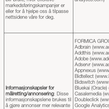
markedsføringskampanjer er
eller for å hjelpe oss å tilpasse
nettsidene våre for deg.
FORMICA GRO
Adbrain (www.a
Addthis (
www.ad
Adobe (
www.ad
Adservr (www.ad
Appnexus (
www
Bidtellect (
www.b
Bidswitch (
www.
Informasjonskapsler for
Bluekai (Oracle) 
målretting/annonsering
: Disse
Casalemedia (w
informasjonskapslene brukes til
Doubleclick (
www
å gjøre annonser mer relevante
Google Analytics