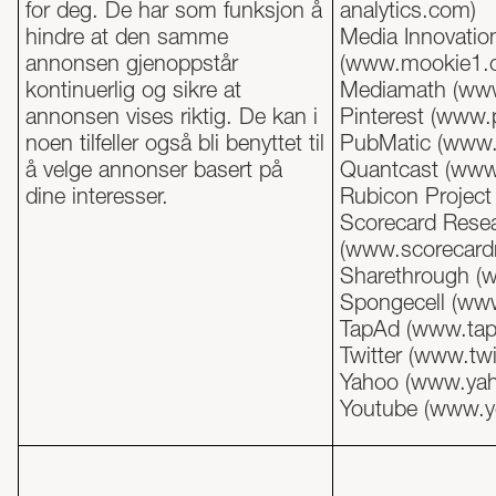
for deg. De har som funksjon å
analytics.com
)
hindre at den samme
Media Innovatio
annonsen gjenoppstår
(www.mookie1.
kontinuerlig og sikre at
Mediamath (
www
annonsen vises riktig. De kan i
Pinterest (
www.p
noen tilfeller også bli benyttet til
PubMatic (
www.
å velge annonser basert på
Quantcast (www
dine interesser.
Rubicon Project 
Scorecard Rese
(www.scorecard
Sharethrough (
Spongecell (ww
TapAd (
www.ta
Twitter (
www.twi
Yahoo (
www.ya
Youtube (
www.y