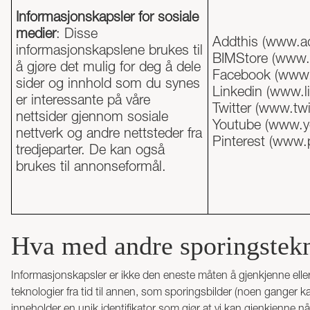
Informasjonskapsler for sosiale
medier
: Disse
Addthis (
www.ad
informasjonskapslene brukes til
BIMStore (
www.b
å gjøre det mulig for deg å dele
Facebook (
www.
sider og innhold som du synes
Linkedin (
www.l
er interessante på våre
Twitter (
www.twi
nettsider gjennom sosiale
Youtube (
www.y
nettverk og andre nettsteder fra
Pinterest (
www.p
tredjeparter. De kan også
brukes til annonseformål.
Hva med andre sporingstekn
Informasjonskapsler er ikke den eneste måten å gjenkjenne elle
teknologier fra tid til annen, som sporingsbilder (noen ganger kal
inneholder en unik identifikator som gjør at vi kan gjenkjenne nå