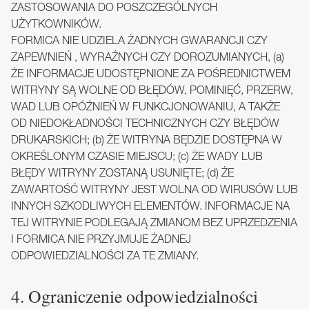
ZASTOSOWANIA DO POSZCZEGÓLNYCH
UŻYTKOWNIKÓW.
FORMICA NIE UDZIELA ŻADNYCH GWARANCJI CZY
ZAPEWNIEŃ , WYRAŹNYCH CZY DOROZUMIANYCH, (a)
ŻE INFORMACJE UDOSTĘPNIONE ZA POŚREDNICTWEM
WITRYNY SĄ WOLNE OD BŁĘDÓW, POMINIĘĆ, PRZERW,
WAD LUB OPÓŹNIEŃ W FUNKCJONOWANIU, A TAKŻE
OD NIEDOKŁADNOŚCI TECHNICZNYCH CZY BŁĘDÓW
DRUKARSKICH; (b) ŻE WITRYNA BĘDZIE DOSTĘPNA W
OKREŚLONYM CZASIE MIEJSCU; (c) ŻE WADY LUB
BŁĘDY WITRYNY ZOSTANĄ USUNIĘTE; (d) ŻE
ZAWARTOŚĆ WITRYNY JEST WOLNA OD WIRUSÓW LUB
INNYCH SZKODLIWYCH ELEMENTÓW. INFORMACJE NA
TEJ WITRYNIE PODLEGAJĄ ZMIANOM BEZ UPRZEDZENIA
I FORMICA NIE PRZYJMUJE ŻADNEJ
ODPOWIEDZIALNOŚCI ZA TE ZMIANY.
4. Ograniczenie odpowiedzialności