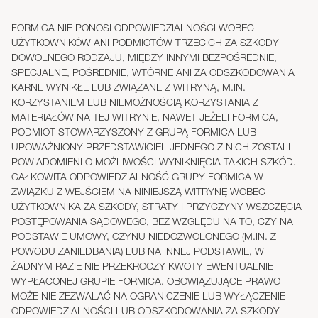
FORMICA NIE PONOSI ODPOWIEDZIALNOŚCI WOBEC
UŻYTKOWNIKÓW ANI PODMIOTÓW TRZECICH ZA SZKODY
DOWOLNEGO RODZAJU, MIĘDZY INNYMI BEZPOŚREDNIE,
SPECJALNE, POŚREDNIE, WTÓRNE ANI ZA ODSZKODOWANIA
KARNE WYNIKŁE LUB ZWIĄZANE Z WITRYNĄ, M.IN.
KORZYSTANIEM LUB NIEMOŻNOŚCIĄ KORZYSTANIA Z
MATERIAŁÓW NA TEJ WITRYNIE, NAWET JEŻELI FORMICA,
PODMIOT STOWARZYSZONY Z GRUPĄ FORMICA LUB
UPOWAŻNIONY PRZEDSTAWICIEL JEDNEGO Z NICH ZOSTALI
POWIADOMIENI O MOŻLIWOŚCI WYNIKNIĘCIA TAKICH SZKÓD.
CAŁKOWITA ODPOWIEDZIALNOŚĆ GRUPY FORMICA W
ZWIĄZKU Z WEJŚCIEM NA NINIEJSZĄ WITRYNĘ WOBEC
UŻYTKOWNIKA ZA SZKODY, STRATY I PRZYCZYNY WSZCZĘCIA
POSTĘPOWANIA SĄDOWEGO, BEZ WZGLĘDU NA TO, CZY NA
PODSTAWIE UMOWY, CZYNU NIEDOZWOLONEGO (M.IN. Z
POWODU ZANIEDBANIA) LUB NA INNEJ PODSTAWIE, W
ŻADNYM RAZIE NIE PRZEKROCZY KWOTY EWENTUALNIE
WYPŁACONEJ GRUPIE FORMICA. OBOWIĄZUJĄCE PRAWO
MOŻE NIE ZEZWALAĆ NA OGRANICZENIE LUB WYŁĄCZENIE
ODPOWIEDZIALNOŚCI LUB ODSZKODOWANIA ZA SZKODY