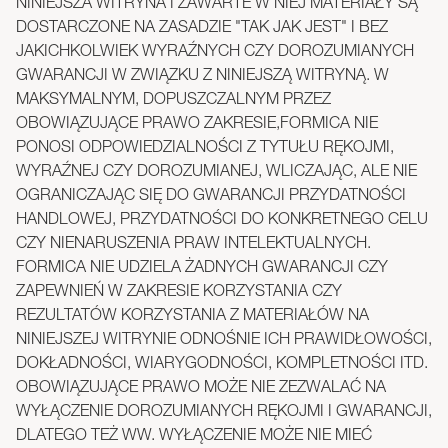
NINIEJSZA WITRYNA I ZAWARTE W NIEJ MATERIAŁY SĄ
DOSTARCZONE NA ZASADZIE "TAK JAK JEST" I BEZ
JAKICHKOLWIEK WYRAŹNYCH CZY DOROZUMIANYCH
GWARANCJI W ZWIĄZKU Z NINIEJSZĄ WITRYNĄ. W
MAKSYMALNYM, DOPUSZCZALNYM PRZEZ
OBOWIĄZUJĄCE PRAWO ZAKRESIE,FORMICA NIE
PONOSI ODPOWIEDZIALNOŚCI Z TYTUŁU RĘKOJMI,
WYRAŹNEJ CZY DOROZUMIANEJ, WLICZAJĄC, ALE NIE
OGRANICZAJĄC SIĘ DO GWARANCJI PRZYDATNOŚCI
HANDLOWEJ, PRZYDATNOŚCI DO KONKRETNEGO CELU
CZY NIENARUSZENIA PRAW INTELEKTUALNYCH.
FORMICA NIE UDZIELA ŻADNYCH GWARANCJI CZY
ZAPEWNIEŃ W ZAKRESIE KORZYSTANIA CZY
REZULTATÓW KORZYSTANIA Z MATERIAŁÓW NA
NINIEJSZEJ WITRYNIE ODNOŚNIE ICH PRAWIDŁOWOŚCI,
DOKŁADNOŚCI, WIARYGODNOŚCI, KOMPLETNOŚCI ITD.
OBOWIĄZUJĄCE PRAWO MOŻE NIE ZEZWALAĆ NA
WYŁĄCZENIE DOROZUMIANYCH RĘKOJMI I GWARANCJI,
DLATEGO TEŻ WW. WYŁĄCZENIE MOŻE NIE MIEĆ